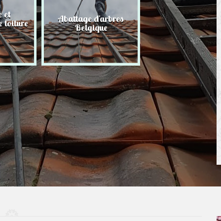
 et
Abattage d'arbres
Taille de haie
 toiture
Belgique
Belgique
r