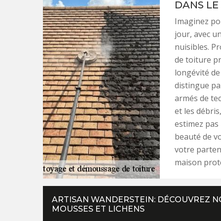
DANS LE
Imaginez po
jour, avec u
nuisibles. 
de toiture p
longévité de
distingue pa
armés de tec
et les débris
estimez pas 
beauté de vo
votre parten
maison prot
ARTISAN WANDERSTEIN: DÉCOUVREZ N
MOUSSES ET LICHENS