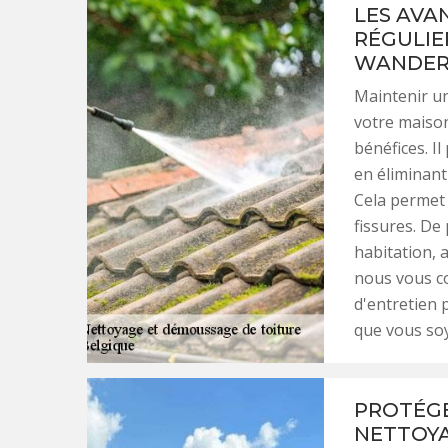
LES AVA
RÉGULIE
WANDER
Maintenir un
votre maiso
bénéfices. I
en éliminant
Cela permet d
fissures. De
habitation, 
nous vous co
d'entretien p
que vous soy
PROTÉGE
NETTOYA