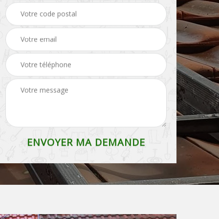
Entreprise de
Etêtage Belgique
débroussaillage
Belgique