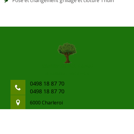
Pose et changement grillage et clôture Thuin
0498 18 87 70
0498 18 87 70
6000 Charleroi
paulwanderstein@gmail.com