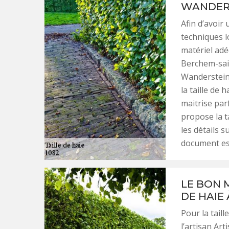
WANDERS
Afin d’avoir 
techniques lo
matériel adé
Berchem-sain
Wanderstein 
la taille de 
maitrise parf
propose la t
les détails 
document est
LE BON 
DE HAIE
Pour la tail
l’artisan Ar