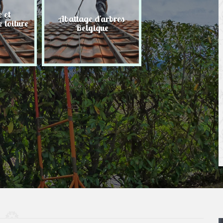
 et
Abattage d'arbres
Taille de haie
 toiture
Belgique
Belgique
r