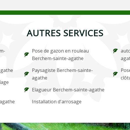
AUTRES SERVICES
em-
Pose de gazon en rouleau
aut
Berchem-sainte-agathe
aga
agathe
Paysagiste Berchem-sainte-
Pose
agathe
clô
lage
Elagueur Berchem-sainte-agathe
-agathe
Installation d'arrosage