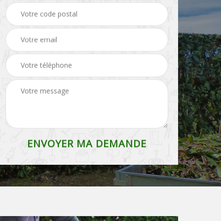
Entreprise de
Etêtage Belgique
débroussaillage
Belgique