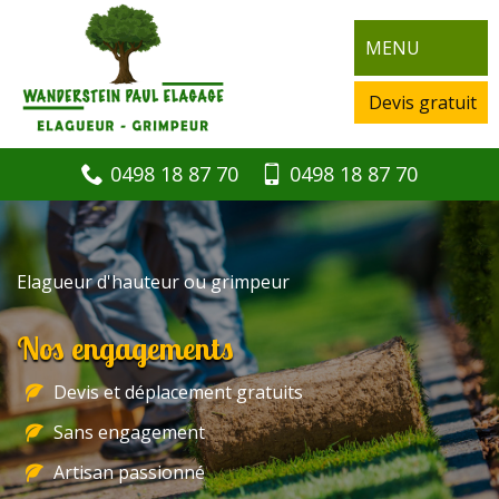
MENU
Devis gratuit
0498 18 87 70
0498 18 87 70
Elagueur d'hauteur ou grimpeur
Nos engagements
Devis et déplacement gratuits
Sans engagement
Artisan passionné