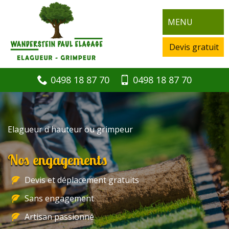
MENU
Devis gratuit
0498 18 87 70
0498 18 87 70
Elagueur d'hauteur ou grimpeur
Nos engagements
Devis et déplacement gratuits
Sans engagement
Artisan passionné