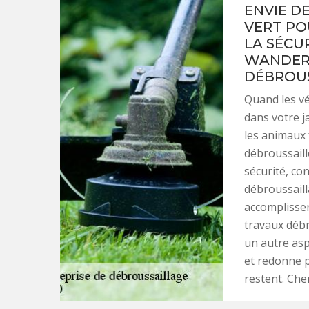
ENVIE D
VERT PO
LA SÉCU
WANDERS
DÉBROUS
Quand les vé
dans votre j
les animaux 
débroussaill
sécurité, co
débroussaill
accomplisse
travaux débr
un autre asp
et redonne p
restent. Cher