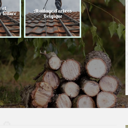
 et
Abattage d'arbres
Taille de haie
 toiture
Belgique
Belgique
r