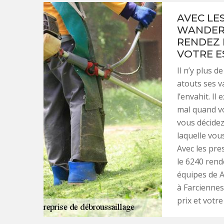
AVEC LE
WANDERS
RENDEZ 
VOTRE E
Il n’y plus d
atouts ses v
l’envahit. I
mal quand v
vous décidez
laquelle vous
Avec les pre
le 6240 rend
équipes de A
à Farciennes
prix et votre 