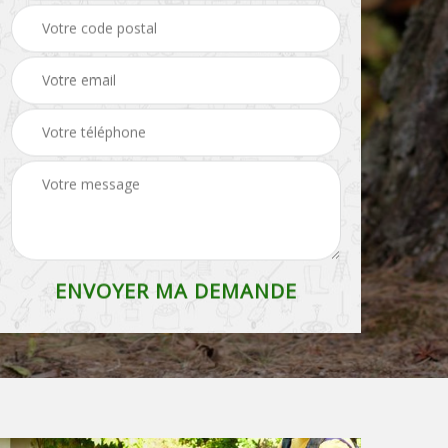
Entreprise de
Etêtage Belgique
débroussaillage
Belgique