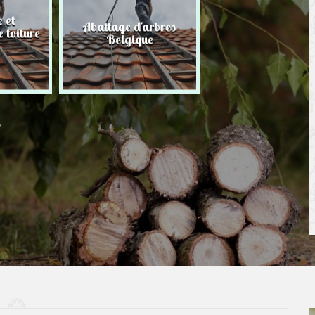
 et
Abattage d'arbres
Taille de haie
 toiture
Belgique
Belgique
r