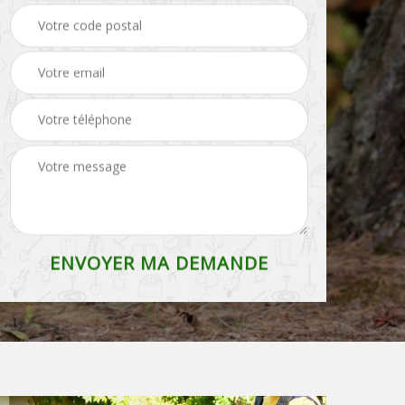
Entreprise de
Etêtage Belgique
débroussaillage
Belgique