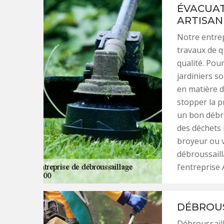
ÉVACUAT
ARTISAN
Notre entrep
travaux de q
qualité. Pou
jardiniers so
en matière d
stopper la pr
un bon débr
des déchets 
broyeur ou v
débroussaill
l’entreprise
DÉBROUSS
Débroussaill