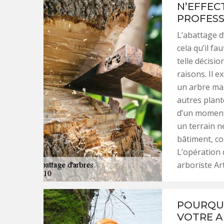
N’EFFEC
PROFESS
L’abattage d
cela qu’il f
telle décisio
raisons. Il 
un arbre mal
autres plant
d’un moment 
un terrain n
bâtiment, co
L’opération 
arboriste Ar
POURQUO
VOTRE A