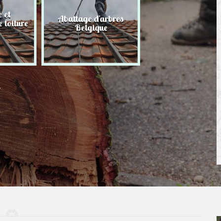
 et
Abattage d'arbres
Taille de haie
 toiture
Belgique
Belgique
r