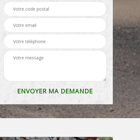
Entreprise de
Etêtage Belgique
débroussaillage
Belgique