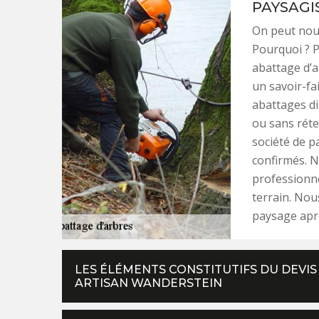
PAYSAGI
On peut nous
Pourquoi ? P
abattage d’a
un savoir-fa
abattages di
ou sans rét
société de p
confirmés. N
professionne
terrain. Nou
paysage aprè
LES ÉLÉMENTS CONSTITUTIFS DU DEVIS
ARTISAN WANDERSTEIN